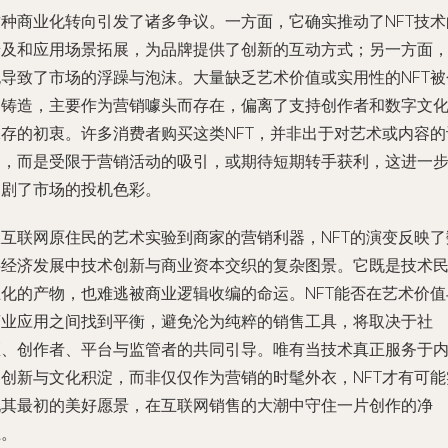
这种商业化转向引发了诸多争议。一方面，它确实推动了NFT技术
普及和应用场景拓展，为品牌提供了创新的互动方式；另一方面
也导致了市场的浮躁与泡沫。大量缺乏艺术价值或实用性的NFT被
促铸造，主要作为营销噱头而存在，偏离了支持创作者和数字文
保存的初衷。许多消费者购买这类NFT，并非出于对艺术或内容的
同，而是受限于营销活动的吸引，或期待短期转手获利，这进一
加剧了市场的投机色彩。
从互联网原住民的艺术实验到商家的营销利器，NFT的演变反映了
字经济发展中技术创新与商业资本交织的复杂图景。它既是技术
主化的产物，也难逃被商业逻辑收编的命运。NFT能否在艺术价值
商业应用之间找到平衡，避免沦为纯粹的销售工具，将取决于社
区、创作者、平台与监管者的共同引导。唯有当技术真正服务于
容创新与文化积淀，而非仅仅作为营销的时髦外衣，NFT才有可能
现其最初的美好愿景，在互联网销售的大潮中守住一片创作的净
土。