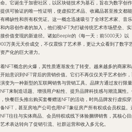
革命。它诞生于加密社区，以区块链技术为基石，旨在为数字创
者提供可验证的唯一性证明，使虚拟艺术品、收藏品甚至推文都
拥有稀缺性和所有权凭证。这一概念迅速吸引了全球艺术家、音
家和内容创作者的加入，他们视NFT为打破传统艺术市场壁垒、实
接价值变现的新途径。诸如Beeple的《每一天：前5000天》以
6900万美元天价成交，不仅震惊了艺术界，更让大众看到了数字
术资产化的巨大潜力。
随着NFT概念的火爆，其性质逐渐发生了转变。越来越多的商家和
牌开始意识到NFT背后的营销价值。它们不再仅仅关乎艺术创作，
是演变为一种新型的互联网销售与营销工具。品牌方通过发行限
版NFT来制造话题、增强用户粘性、提升品牌科技感与潮流属性。
如，快餐巨头推出购买套餐赠送NFT的活动，时尚品牌发行虚拟穿
备NFT，甚至房地产公司也用NFT象征房产所有权或会员权益。
些NFT往往与实体商品、会员特权或线下体验捆绑销售，其核心目
从艺术表达转向了促销引流、社群运营和收入多元化。