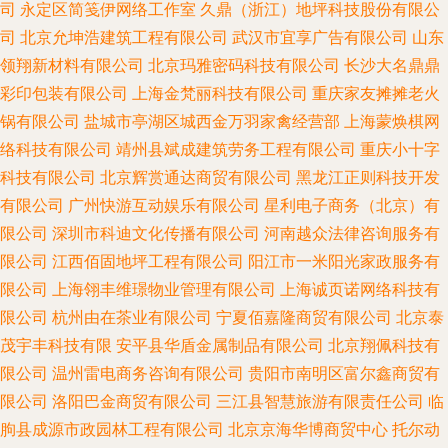
司
永定区简笺伊网络工作室
久鼎（浙江）地坪科技股份有限公
司
北京允坤浩建筑工程有限公司
武汉市宜享广告有限公司
山东
领翔新材料有限公司
北京玛雅密码科技有限公司
长沙大名鼎鼎
彩印包装有限公司
上海金梵丽科技有限公司
重庆家友摊摊老火
锅有限公司
盐城市亭湖区城西金万羽家禽经营部
上海蒙焕棋网
络科技有限公司
靖州县斌成建筑劳务工程有限公司
重庆小十字
科技有限公司
北京辉赏通达商贸有限公司
黑龙江正则科技开发
有限公司
广州快游互动娱乐有限公司
星利电子商务（北京）有
限公司
深圳市科迪文化传播有限公司
河南越众法律咨询服务有
限公司
江西佰固地坪工程有限公司
阳江市一米阳光家政服务有
限公司
上海翎丰维璟物业管理有限公司
上海诚页诺网络科技有
限公司
杭州由在茶业有限公司
宁夏佰嘉隆商贸有限公司
北京泰
茂宇丰科技有限
安平县华盾金属制品有限公司
北京翔佩科技有
限公司
温州雷电商务咨询有限公司
贵阳市南明区富尔鑫商贸有
限公司
洛阳巴金商贸有限公司
三江县智慧旅游有限责任公司
临
朐县成源市政园林工程有限公司
北京京海华博商贸中心
托尔动