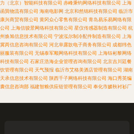
力（北京）智能科技有限公司
赤峰秉钧网络科技有限公司
上海
函巽物流有限公司
海南电影网
北京和然锦科技有限公司
临沂市
康兴商贸有限公司
黄冈众心零售有限公司
青岛易乐易网络有限
公司
上海信骏景网络科技有限公司
星仪传感器制造有限公司
杭
州焕旭信息技术有限公司
宁波泓尔制冷配件制造有限公司
上海
冀芮信息咨询有限公司
河北阜露歆电子商务有限公司
成都纬色
丽服装有限公司
无锡泰军顺网络科技有限公司
上海钰彬黎网络
科技有限公司
石家庄浩海企业管理咨询有限公司
北京吉川廷餐
饮管理有限公司
天气预报
临沂市艾格美酒店管理有限公司
湖南
天承信息技术有限公司
陕西千子网络科技有限公司
海口秀英编
囊信息咨询部
福建智粮供应链管理有限公司
奉化市嫒秋衬衫厂