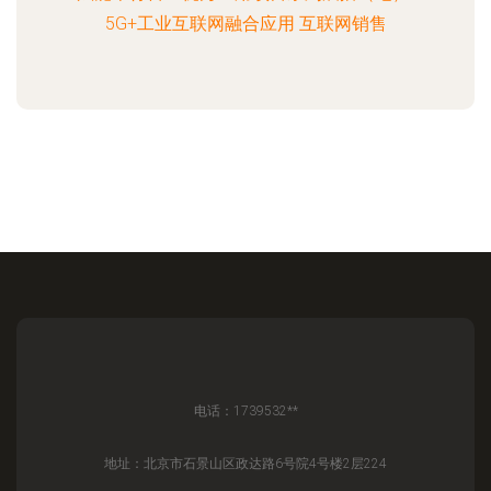
5G+工业互联网融合应用 互联网销售
电话：1739532**
地址：北京市石景山区政达路6号院4号楼2层224