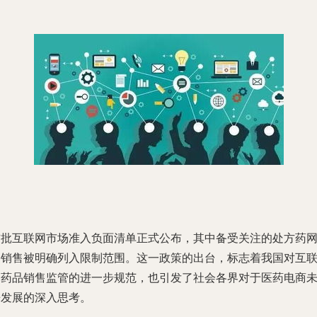
首批互联网市场准入负面清单正式公布，其中备受关注的处方药
络销售被明确列入限制范围。这一政策的出台，标志着我国对互
网药品销售监管的进一步规范，也引发了社会各界对于医药电商
来发展的深入思考。