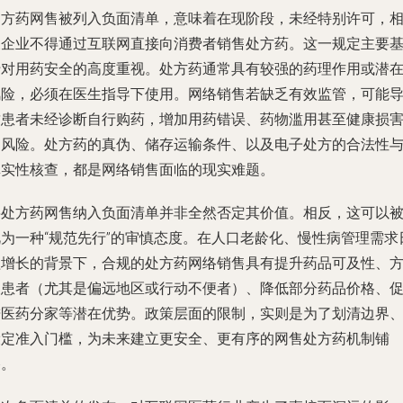
处方药网售被列入负面清单，意味着在现阶段，未经特别许可，
关企业不得通过互联网直接向消费者销售处方药。这一规定主要
于对用药安全的高度重视。处方药通常具有较强的药理作用或潜
风险，必须在医生指导下使用。网络销售若缺乏有效监管，可能
致患者未经诊断自行购药，增加用药错误、药物滥用甚至健康损
的风险。处方药的真伪、储存运输条件、以及电子处方的合法性
真实性核查，都是网络销售面临的现实难题。
将处方药网售纳入负面清单并非全然否定其价值。相反，这可以
视为一种“规范先行”的审慎态度。在人口老龄化、慢性病管理需求
益增长的背景下，合规的处方药网络销售具有提升药品可及性、
便患者（尤其是偏远地区或行动不便者）、降低部分药品价格、
进医药分家等潜在优势。政策层面的限制，实则是为了划清边界
设定准入门槛，为未来建立更安全、更有序的网售处方药机制铺
路。