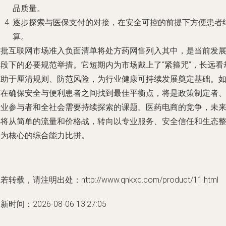
品质量。
逐步探索与医保支付的对接，在安全可控的前提下方便患者
算。
首批互联网市场准入负面清单将处方药网售列入其中，是当前发
阶段下的必要规范举措。它短期内为市场戴上了“紧箍咒”，长远看
有助于厘清规则、防范风险，为行业健康可持续发展奠定基础。
何在确保安全与便利患者之间找到最佳平衡点，将是政策制定者
行业参与者和全社会需要持续探索的课题。医药电商的竞争，未
必将从简单的流量和价格战，转向以专业服务、安全信任和生态
合为核心的综合能力比拼。
若转载，请注明出处：http://www.qnkxd.com/product/11.html
新时间：2026-08-06 13:27:05